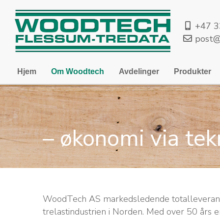
+47 3
post@
Hjem
Om Woodtech
Avdelinger
Produkter
– økonomi via tek
WoodTech AS markedsledende totalleverandø
trelastindustrien i Norden. Med over 50 års e