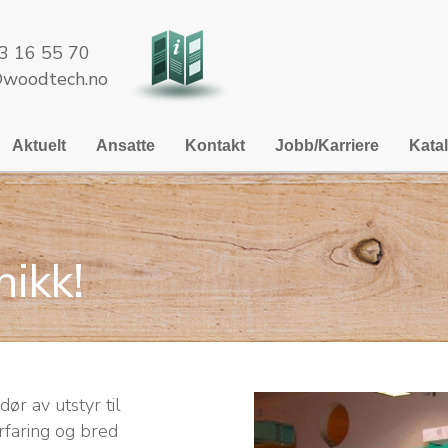
3 16 55 70
woodtech.no
Aktuelt
Ansatte
Kontakt
Jobb/Karriere
Kata
nikk!
r av utstyr til
rfaring og bred