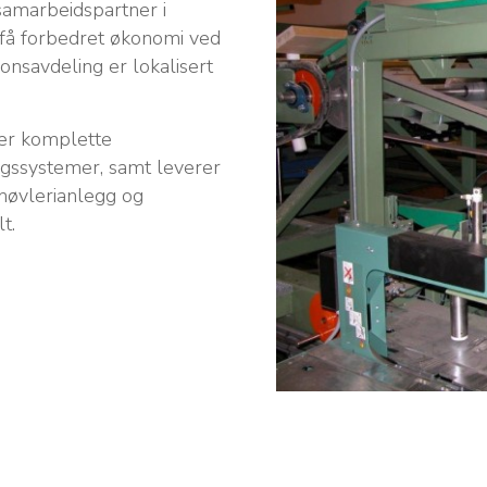
samarbeidspartner i
 få forbedret økonomi ved
onsavdeling er lokalisert
er komplette
ingssystemer, samt leverer
 høvlerianlegg og
t.